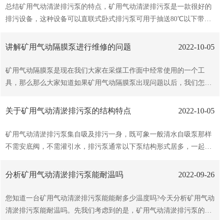
过电机后或供电线路检修过后)，还应注意泵的吸上度是否太。通过以
总结矿用气动清淤排污泵的特点，矿用气动清淤排污泵是一款很好的
上检查若仍不能解决，可将泵拆开检查，看泵轴是否折断，还应检查
排污设备，这种设备可以直联式卧式排污泵可用于抽送80℃以下带有
泵的动环、静环是否完好，整个转子可否少量轴向移动。若轴向移动
纤维或其它悬浮物的液体，供城市和工矿企业排除污水粪便之用，为
困难，可检查炭轴承是否与泵轴结合的过于紧密。以上就是矿用气动
建筑施工，农田排灌，企事业工序中的污水，抽吸与排送，除适用输
讲解矿用气动隔膜泵进行维修的问题
2022-10-05
清淤排污泵常见的故障。有想要了解多知识的朋友可以关...
送污水外，矿用气动清淤排污泵还适用于作疏水泵，纸浆泵，灌溉用
等。无堵塞卧式排污泵特点1、无堵塞卧式排污泵安 全可靠、减少维
矿用气动隔膜泵是现在我们大家在采煤工作面中经常使用的一个工
修费用：经过平衡校验的转子部件及合理的轴承 布置有成效地平衡了
具，那么那么大家知道如果矿用气动隔膜泵出现问题以后，我们怎么
泵的径向力及轴向力，从而了机组能够长期稳定的运行，且具有振动
进行维修的方法有哪些？一、气动隔膜泵在运转但流量过低1 、检查
小、噪音低。2、PW卧式排污泵过流能力强：顺畅的大流道，特殊的
气动隔膜泵体是否有空蚀斑象，调整压缩空气的压力。下降泵体的运
关于矿用气动清淤排污泵的结构特点
2022-10-05
叶轮防堵设计，确保泵运行无堵塞。3、离心式卧式排...
转速度来调整粘 度和浓度的液体。2 、检查阀球是否被卡住。如果输
送的液体与阀球材质不相吻合。阀球将会胀大。请换 合适材质的阀球
矿用气动清淤排污泵集自吸及排污一身，既可象一般清水自吸泵那样
与阀座。3 、请检查入口管道是否被堵塞。二、出口液休中含有大量
不需安底阀，不需灌引水，排污泵通常以下泵结构形式居多，一起看
气泡1 、请检查气动隔膜泵隔膜是否破裂。2 、检查泵体和管路是否
看关于矿用气动清淤排污泵的结构特点。一般电泵上部为潜水三相异
泄漏。三、液体从气室排出口漏出1 、请检查隔膜是否破裂。2 、检
步电动机，下部为水泵部分，中间是轴封装置，泵与电动机同轴联
分析矿用气动清淤排污泵能耐温吗
2022-09-26
查隔膜是否正确安装和锁紧。四、气动隔...
接，构成适于搬移的整体结构。其电动机有干式、充油式、充水式多
种，水泵部分油室、泵体、叶轮、泵盖、过滤网、管接头等组成；密
您知道一台矿用气动清淤排污泵能能耐多少温度吗?今天分析矿用气动
封部分由机械密封和油封构成，安装在充有润滑油的油室中。为防止
清淤排污泵能耐温吗。先我们考虑到的是，矿用气动清淤排污泵的材