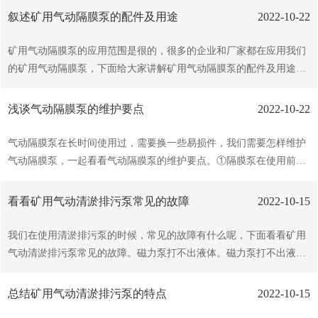
窝及污水坑、水仓等排水排污作业。气动清污泵实现了煤矿井下水仓
叙述矿用气动隔膜泵的配件及用途
2022-10-22
煤泥、水混合物的效处理，解除了人工清挖水仓的繁重劳动，同时减
少了新建井下水仓数量。气动清污泵整机为干式下泵型,电机采用油室
矿用气动隔膜泵的应用范围是很的，很多的企业和厂家都在应用我们
密封方式,内设机械密封,能防止压水和杂质进入电机内腔，除主叶轮
的矿用气动隔膜泵，下面给大家讲解矿用气动隔膜泵的配件及用途。
外,还有搅拌叶轮,能将沉淀于水底的淤渣搅拌成湍流后抽取出来。气
1、聚胶隔膜材质加厚型聚胶膜片，耐疲劳，耐摩擦，温度适宜：80
动清污泵结构进、移动方便、工作稳定，工作周期由气动计时器控
摄氏度以下物料，耐微酸微碱；颜色蓝，主要为QBY3第三代矿用气
浅谈气动隔膜泵的维护要点
2022-10-22
制，泵体无其它运动部件。可根据经验自...
动隔膜泵配置中间一个孔，膜片外环凸起较厚，使得泵体密封性加牢
固，且膜片较第2代矿用气动隔膜泵加耐用（第2带隔膜泵膜片周边有
气动隔膜泵在长时间使用过，需要换一些易损件，我们需要怎样维护
8个孔容易拉坏）。2、特氟隆隔膜材质耐腐蚀性膜片，相四氟膜片在
气动隔膜泵，一起看看气动隔膜泵的维护要点。①隔膜泵在使用前和
耐酸碱性上面有好的势，柔软度相对，耐疲劳性强，颜色为乳白色，
使用过程中不需要加任何润滑剂。但在拆卸后重新组装时,要在中心轴
佳适宜温度小于80摄氏度。3、四氟隔膜常见的一种耐酸碱隔膜片，
和铜袖套间加适当润滑脂,装隔膜压板时也可在外压板内侧涂层滑脂,
看看矿用气动清淤排污泵常见的故障
2022-10-15
经济实惠，颜色为乳白色，，适合一...
这样既好定位又易密封和拆卸②拆主气阀阀芯阀套时切不可用硬器与
阀芯阀套接触,因阀芯阀套间配合很精密⑧装气阀和导向阀时也需加少
我们在使用清淤排污泵的时候，常见的故障有什么呢，下面看看矿用
量滑脂,确保良好润滑④装泵前要把所有配件内侧(进气部分)洗净檫干,
气动清淤排污泵常见的故障。磁力泵打不出液体。磁力泵打不出液体
检查所有密封件是否密封良好(主要指轴上U型圈;针上0型圈;导向阀芯
是泵易出现的故障，其原因也较多。先应检查泵的吸入管路是否有漏
上0型圈;隔膜内外压板压实密封;内外腔体压实密封;球座球阀密封;导
气的地方，检查吸入管内空气是否排出，磁力泵内灌注的液体量是否
总结矿用气动清淤排污泵的特点
2022-10-15
向阀、进气盖、气阀垫片密封也可边查边...
足够，吸人管内是否有杂物堵塞，还应查一查泵是否反转(尤其是在换