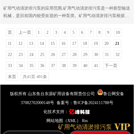
气时间；3、真空系统（或真空罐）的体积；4、被抽气体介质的名
矿用气动清淤排污泵的应用范围,矿用气动清淤排污泵是一种新型输送
称、温度、及浓度；5、是否燃爆和有气体及其酸碱度；6、泵排出的
机械，是目前国内较受欢迎的一种泵类。矿用气动清淤排污泵根据不
气体、是否需要回收；7、矿用气动清淤排污泵的轴封，电机等配套
同液体介质分别采用聚四氟乙烯、聚四六乙烯、氟橡胶、丁晴橡胶、
件有无特殊要求等。以上是矿用气动清淤排污泵选型须知，对此你有
氯丁橡胶等材料制作。可以满足不同用户的需要，安置在各种特殊的
页
上一页
1
2
3
4
5
6
7
8
9
10
什么不了解的，欢迎随时联系我们。...
环境下，用来抽送各种常规泵不能输送的介质。一些行业中，像环
11
12
13
14
15
16
17
18
19
20
21
保、排污、废水处理、建筑行业中正在逐渐占据主要地位，并具有其
他泵无法替代的。在易燃易爆的环境中用气动泵可以降低成本，矿用
22
23
24
25
26
27
28
29
30
31
32
气动清淤排污泵在输送过程中对流体的影响较小，所以在接地后不会
33
34
35
36
37
38
39
40
41
下一页
产生火花，流体也不会过热。如您有需要矿用气动清淤排污泵的可以
电话联系或者是登我们的网站，欢迎大家的光临，期待与您...
末页
共41页 481条
版权所有 山东鱼台东源矿用设备有限责任公司
鲁公网安备
37082702000148号
备案号：
鲁ICP备2024111788号
化技术支持：
网站地图（XML）
Rss
矿用气动清淤排污泵