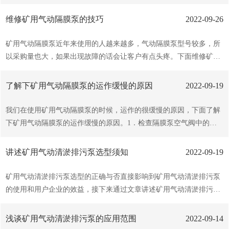
由于使用上的不良条件和故障而导致电动机的绕组损坏，一般都装有
质和泵体的膜片材质。1.金属材质：我们就要考虑，泵体膜片的温
过电流或过热保护装置。矿用气动清淤排污泵减轻工人的劳动强度，
度。2.工程塑料材质：我们先考虑，工程塑料的温度。丁睛橡胶和氯
维修矿用气动隔膜泵的技巧
2022-09-26
而且使用、移动、安装方便，少维修，稳定。处理及一切工程污水...
丁橡胶膜片：80℃左右(金属材质矿用气动清淤排污泵里面放丁睛，氯
丁橡胶的好在这个温度之间抽介质)。四氟和F46膜片：180℃左右(其
矿用气动隔膜泵近年来使用的人越来越多，气动隔膜泵型号较多，所
实这个温度值大家不要管他，因为矿用气动清淤排污泵180℃里面的
以采购量也大，如果出现故障的话会让客户有点头疼。下面维修矿用
橡胶膜片早就融化掉了)工程塑料矿用气动清淤排污泵：70℃左右，好
气动隔膜泵的技巧。1.拆卸气动隔膜泵之前，将左右边的气室及液室
不要过这个数字(用工程塑料就不要过70℃了)氟橡胶膜片：200℃ (不
分别标上记号以助于后续的再组装动作。2.使用扳手将连接出口管与
了解下矿用气动隔膜泵的运作缓慢的原因
2022-09-19
过氟橡胶本身...
液室的小卡箍松开，拆除出口管即可看到阀球和阀座，拿出球和座并
检查泵的其他备件有磨损、化学腐蚀、裂痕等现象3.使用扳手将液室
我们在使用矿用气动隔膜泵的时候，运作的很缓慢的原因，下面了解
和泵的中间体分开，拆除液室即可看到膜片及膜片夹板。4.使用工具
下矿用气动隔膜泵的运作缓慢的原因。1．检查隔膜泵空气阀中的活
或扳手固定膜片外夹板左右边缘，将隔膜装置与中间体分开。然后顺
塞活动是否正常。 2．检查空气入口端的滤网或空气过滤装置是否
时针旋转松开隔膜装置。移出膜片外夹板后，将轴从中间体取出。5.
有杂质。 3．检查隔膜泵空气阀是否磨损，必要时换 新的零件。
讲述矿用气动清淤排污泵选型须知
2022-09-19
使用夹钳（加垫木板）将轴与膜片装置分开，检查轴、...
4．检查中 心体的密封零件状况，如果严重磨损，则无法密封，而
且空气会从空气出口端排掉。 5．检查隔膜泵空气阀是否卡住，用
矿用气动清淤排污泵选型的正确与否直接影响到矿用气动清淤排污泵
清洁液清洗空气阀。 6．检查润滑油的种类。添加的润滑油如果建
的使用和用户企业的效益，接下来通过文章讲述矿用气动清淤排污泵
议用油的粘度，则活塞可能卡住或运作不正常。建议使用轻薄及抗冻
选型须知。一、无论选择何种矿用气动清淤排污泵，可参照样本。亦
的润滑油。以上就是矿用气动隔膜泵的运作缓慢的原因，相信大家都
可请专门技术人员，以获得满意的。二、如果需要我们协助选型，请
浅谈矿用气动清淤排污泵的应用范围
2022-09-14
有所了解了，欢迎大家前来我们公司选购！...
尽量提供以下方面信息：1、工作真空度；2、抽到工作真空度时的抽