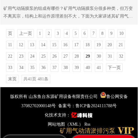
度)，管路系统特性不变，而供水能力和扬程特性随之改变。在所需流
矿用气动隔膜泵的组成有哪些？矿用气动隔膜泵分很多种类，但万变
量小于额定流量的情况下，变频调速时的扬程阀门节流小，所以变频
不离其宗，结构上和运作原理差别不大，下面为大家讲述其矿用气动
调速所需的供水功率也阀门节流小。很显然，与阀门节流相，变频调
隔膜泵的组成.整体组装和检修都是方便的。1.上盖和下盖：本产品配
速的节能很，卧式多级排污泵的工作效率。另外，采用变频调速后，
有上下盖，适用于同时输送两种介质。出口位于中间。该产品采用低
页
上一页
1
2
3
4
5
6
7
8
9
10
不仅有利于降低排污...
脉冲生产，设计有三段，便于安装灵活方便。2.四螺栓连接：四螺栓
11
12
13
14
15
16
17
18
19
20
21
连接使密封出色。凭借佳的自吸能力，QBK气动隔膜泵的空气消耗降
至低。3.流体室：流体室由材料制成，具有增强的结构强度。即使在
22
23
24
25
26
27
28
29
30
31
32
恶劣环境下使用，我们的产品也可以长期使用。4.气动马达：气动马
33
34
35
36
37
38
39
40
41
下一页
达可以由铝合金或不锈钢制成。此外，我们还提供一体式塑料气动马
达。5.硬件：为避免生锈和腐蚀，我们...
末页
共41页 481条
版权所有 山东鱼台东源矿用设备有限责任公司
鲁公网安备
37082702000148号
备案号：
鲁ICP备2024111788号
化技术支持：
网站地图（XML）
Rss
矿用气动清淤排污泵