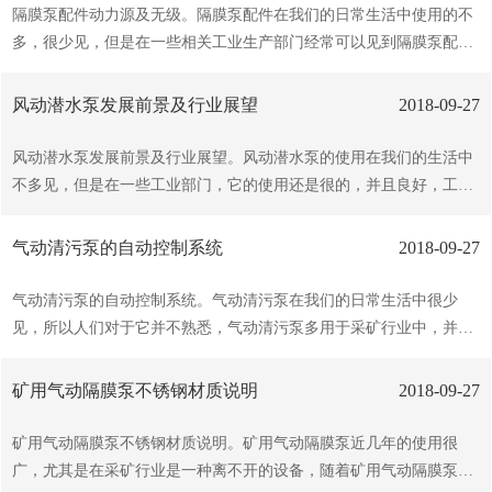
淤排污泵从1月到11月15日的基流量达15％。目前正在按计划审查从
隔膜泵配件动力源及无级。隔膜泵配件在我们的日常生活中使用的不
菲利普湖1号冬季进一步扩大抽水量的申请。8月1日，机构警告称，
多，很少见，但是在一些相关工业生产部门经常可以见到隔膜泵配件
如果该矿继续受供水有限的影响，其2018年黄金生产指导将减少2万
的身影，一些不熟悉的人并不知道隔膜泵配件的相关，下面就说说隔
盎司，其铜预测将减少约500万磅，迫使其仅在一个球磨机上运行。
膜泵配件动力源及无级。隔膜泵配件在进行使用时是一种新型的输送
风动潜水泵发展前景及行业展望
2018-09-27
然而，该矿商周五表示，该工...
机械，整个设备是采用压缩空气为动力源，在进行使用时对于各种腐
蚀性液体，带颗粒的液 体，粘度、易挥发、易燃、剧毒的液体，均能
风动潜水泵发展前景及行业展望。风动潜水泵的使用在我们的生活中
予以抽光吸尽，目前已形成化生产，产品质量深受好评 。隔膜泵配件
不多见，但是在一些工业部门，它的使用还是很的，并且良好，工作
的主要特点就是不需要罐引水，在进行使用时既能抽送流动的液体，
效率，随着风动潜水泵的，风动潜水泵行业也发展起来，接下来说说
在一定程度上也能输送一些易流动的介质，整个设备的吸程且扬程可
风动潜水泵发展前景及行业展望。风动潜水泵产品目前仍处于产业生
气动清污泵的自动控制系统
2018-09-27
调（0-50米）气源压力只须大于1kg/cm...
周期的阶段，企业数量不多，市场集中度低，商业模式不清晰，供应
链与营销网络管理尚未精细化。截至2013年，风动潜水泵生产厂家约
气动清污泵的自动控制系统。气动清污泵在我们的日常生活中很少
有300家，占据的市场份额约为20。国外产品有名气的约20家，占据8
见，所以人们对于它并不熟悉，气动清污泵多用于采矿行业中，并且
0的市场。 近年来，风动潜水泵产量逐年上升，到2013年风动潜水泵
良好，深受商家和行业的喜爱，气动清污泵的使用现在已经加入了科
的产量达10.78万台。随着市场发展，行业发展前景广阔，预计...
技，下面说一下气动清污泵的自动控制系统。一种用来控制流体驱动
矿用气动隔膜泵不锈钢材质说明
2018-09-27
的气动清污泵的输出时间的方法和装置。控制系统通过检测输出时间
和将检测的时间与预定所希望的输出时间进行较来调整输出时间。控
矿用气动隔膜泵不锈钢材质说明。矿用气动隔膜泵近几年的使用很
制装置包括一可编程逻辑控制器，一上接近开关和一下接近开关，一
广，尤其是在采矿行业是一种离不开的设备，随着矿用气动隔膜泵