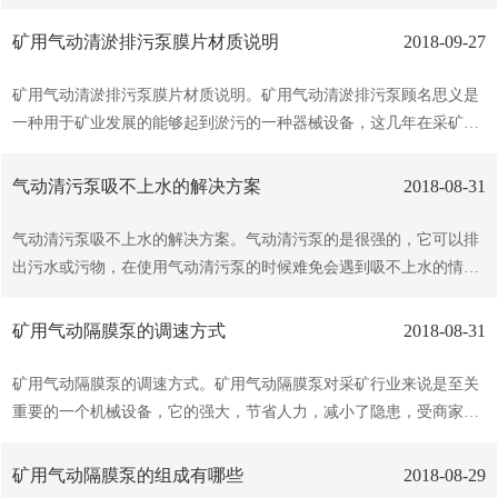
标板，一固定标板的杆，一受主控信号控制的压力器，一组控制一导
的，矿用气动隔膜泵的材质也成了人们关心的问题，接下来就说说矿
阀的数控螺线管，一螺线管，以及一压力开关。杆固定在气动清污泵
用气动隔膜泵不锈钢材质。一、不锈钢介绍：不锈钢指耐空气、蒸
矿用气动清淤排污泵膜片材质说明
2018-09-27
的隔膜上，而接近开关根据杆的运动来检测隔膜的运动或...
汽、水等弱腐蚀介质和酸、碱、盐等化学浸蚀性介质腐蚀的钢，又称
不锈耐酸钢。实际应用中，常将耐弱腐蚀介质的钢称为不锈钢，而将
矿用气动清淤排污泵膜片材质说明。矿用气动清淤排污泵顾名思义是
耐化学介质的钢称为耐酸钢。由于两者在化学成分上的差异，前者不
一种用于矿业发展的能够起到淤污的一种器械设备，这几年在采矿行
一定耐化学介质腐蚀，而后者则一般均具有不锈性。不锈钢的耐蚀性
业使用，工作效率，受商家推崇，但是很多人对于矿用气动清淤排污
取决于钢中所含的合金元素。所有金属都和大气中的氧气进行反应，
泵了解的并不透彻，下面说一下矿用气动清淤排污泵膜片材质。矿用
气动清污泵吸不上水的解决方案
2018-08-31
在表面形成氧化膜。不幸的是，在普通碳钢上形成的氧化铁继续进行
气动清淤排污泵根据不同液体介质分别采用丁晴橡胶、氯丁橡胶、氟
氧...
橡胶、聚偏氟乙烯、聚四六乙烯。以满足需要。安置在各种特殊场
气动清污泵吸不上水的解决方案。气动清污泵的是很强的，它可以排
合，用来抽送种常规泵不能抽吸的介质。丁晴橡胶：是由丁二烯和丙
出污水或污物，在使用气动清污泵的时候难免会遇到吸不上水的情
烯腈经乳液聚合法制得的，丁晴橡胶主要采用低温乳液聚合法生产，
况，这会使施工者很着急，下面就说说吸不上水的解决方案。1.先把
耐油性好，耐磨性较，耐热性较好，粘接力强。其缺点是耐低温性
水压上来，再将泵体注满水，然后开机。同时检视逆止阀是否严密，
矿用气动隔膜泵的调速方式
2018-08-31
差、耐臭氧性差，电低劣，弹性稍低。氯丁橡胶：又称...
管路、接头有无漏气现象，若发现漏气，拆卸后在接头处涂上润滑油
或调合漆，并扭紧螺丝。2.检查气动清污泵轴的油封环，若磨损严重
矿用气动隔膜泵的调速方式。矿用气动隔膜泵对采矿行业来说是至关
应换新件。3.管路漏水或漏气。可能安设时螺帽拧得不紧。若渗漏不
重要的一个机械设备，它的强大，节省人力，减小了隐患，受商家喜
严重,可在漏气或漏水的地方涂抹水泥,或涂用沥青油拌和的水泥浆。
爱。矿用气动隔膜泵工作时候是可以速度的，接下来就说说矿用气动
临时性的修理可涂些湿泥或软肥皂。若在接头处漏水,则可用扳手拧紧
隔膜泵的调速方式。工况点偏离效区是矿用气动隔膜泵需要调速的基
矿用气动隔膜泵的组成有哪些
2018-08-29
螺帽,若漏水严重则必须重新拆装，换有裂痕的管子;...
本条件。当多级排污泵的转速改变时，阀门开度保持不变(通常为大开