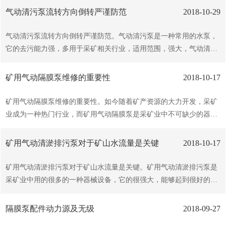
泵是一种新型输送机械，采用压缩空气为动力源，对于各种腐蚀性液
气动清污泵流转方向倒转严谨防范
2018-10-29
体，带颗粒的液体，粘度、易挥发、易燃、剧毒的液体，均能予以抽
光吸尽，目前已形成化生产，产品质量深受好评。1、由于用空气作
气动清污泵流转方向倒转严谨防范。气动清污泵是一种常用的水泵，
动力，所以流量随背压（出口阻力）的变化而自动调整，适合用于中
它的去污能力强，多用于采矿相关行业，适用范围，强大，气动清污
粘度的流体。而离心泵的工作点是以水为基准设定好的，如果用于粘
泵的流转方向在操作过程中是需要注意很多问题的，下面就讲讲气动
度稍的流体，则需要配套减速机或变频调速器，成本就大大的提了，
清污泵流转方向倒转严谨防范。提起气动清污泵流转方向倒转，很多
矿用气动隔膜泵维修的重要性
2018-10-17
对于齿轮泵也是同样如此。2、风动潜水泵在易...
客户会想到电机线路接反引起的方向倒转。当然这也属于倒转的现
象，但是现在客户安装前都会点试调整流转方向。这种反转其实是电
矿用气动隔膜泵维修的重要性。如今随着矿产资源的大力开发，采矿
机转动方向和叶轮结构不匹配的现象，如果有这种现象出现叶轮逆
业成为一种热门行业，而矿用气动隔膜泵是采矿业中不可缺少的器
行，气动清污泵出口流量明显减小，压力也随之降低。电机线路接反
材，它对工业的开展起着不容小觑的，下面就讲讲矿用气动隔膜泵维
引起的倒转现象很少出现，也很好解决。还有一种现象引起的倒转是
修的重要性。1.拆卸气动隔膜泵之前，将左右边的气室及液室分别标
矿用气动清淤排污泵对于矿山水流量是关键
2018-10-17
要严谨防范的。当有几台气动清污泵并列运行或是一台泵单独运...
上记号以助于后续的再组装动作。2.使用扳手将连接出口管与液室的
小卡箍松开，拆除出口管即可看到阀球和阀座，拿出球和座并检查泵
矿用气动清淤排污泵对于矿山水流量是关键。矿用气动清淤排污泵是
的其他备件有磨损、化学腐蚀、裂痕等现象3.使用扳手将液室和泵的
采矿业中用的很多的一种器械设备，它的很强大，能够起到很好的清
中间体分开，拆除液室即可看到膜片及膜片夹板。4.使用工具或扳手
淤排污的，而它对于矿山水流量的也是至关重要的。获得批准的时间
固定膜片外夹板左右边缘，将隔膜装置与中间体分开。然后顺时针旋
早于预期，允许淮北从淮南的尾矿贮存设施（TSF）内的地下水井以
隔膜泵配件动力源及无级
2018-09-27
转松开隔膜装置。移出膜片外夹板后，将轴从中间体取出...
及井下以外的单个地下水井中抽取整个矿山的使用，以及矿用气动清