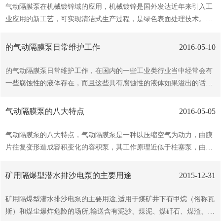
气动隔膜泵具有其独特的势，特别是对物料的剪切力低，适用于各种
气动隔膜泵在机械镀锌域的应用，机械镀锌是国外发达近年来引入工
含颗粒物料的传输，如八宝粥、酱料、含果肉饮料等。自吸启动加上
业应用的新工艺，可实现清洁式生产过程，是绿色表面处理技术。在
允许空转的，大大降低了操作的难度，哪怕罐底的些许剩料也能抽光
机械镀锌的工艺中需要将大量的玻璃珠与工件加入到的搅拌罐内，利
吸尽。不产生电火花、长时间工作不过热，使酒类的输送为可靠。体
用气动隔膜泵可提生产效率。机械镀锌是在室温下，把经过除油、锈
的气动隔膜泵日常维护工作
2016-05-10
积小，维修简便，不会由于滴漏污染工作环境，符合...
和蜡的钢铁零件放入一个转动的镀桶中，加入水和冲击介质，形成一
个起到碰撞、搓碾的流态环境，根据预定的镀锌层厚度加入锌粉和药
的气动隔膜泵日常维护工作，在国内的一些工业类行业当中经常会有
剂，在物理、化学吸附和机械碰撞的共同下在钢铁表面上形成镀锌
一些腐蚀性的液体存在，而且这些具有腐蚀性的液体如果溢出的话会
层。机械镀锌的技术势：与传统镀锌工艺相，机械镀锌的镀层均匀光
导致严重的问题出现，这时就需要使用到这款气动隔膜泵来解决问
亮，镀层厚度可通过计量加料按工件服役环境的腐蚀条件要求在5～11
题，这是一款新型的输送机械设备，可以将一些具有腐蚀性液体或者
气动隔膜泵的八大特点
2016-05-05
0μM内控制，且容易实现镀层合...
是带有剧毒的介质记性抽干的。这款机械类设备主要运用在一些工业
类和试验室等行业当中，能够保护环境的污染同时也能工作人员自身
气动隔膜泵的八大特点，气动隔膜泵是一种以压缩空气为动力，由膜
的不受到任何的威胁，随着这款设备的实用，现如今的气动隔膜泵也
片往复变形造成容积变化的容积泵，其工作原理近似于柱塞泵，由于
已经正式投入批量式生产，而且许多厂家生产的气动隔膜泵无论从还
气动隔膜泵工作原理的特点，因此气动隔膜泵具有以下特点：（1）
是到自身的质量都被各界用户所认可。不过这款气动隔膜泵终归是属
泵不会过热：压缩空气作动力，在排气时是一个膨胀吸热的过程，气
矿用隔爆型潜水排沙电泵的主要用途
2015-12-31
于机械类设备，所以在被使用过一...
动泵工作时温度是降低的，无有害气体排出。（2）不会产生电火
花：气动隔膜泵不用电力作动力，接地后又防止了静电火花（3）可
矿用隔爆型潜水排沙电泵的主要用途,适用于煤矿井下有甲烷（俗称瓦
以通过含颗粒液体：因为容积式工作且为球阀，所以不容易被堵。
斯）和煤尘爆炸危险的场所,输送含有泥沙、煤泥、煤矸石、煤渣、纤