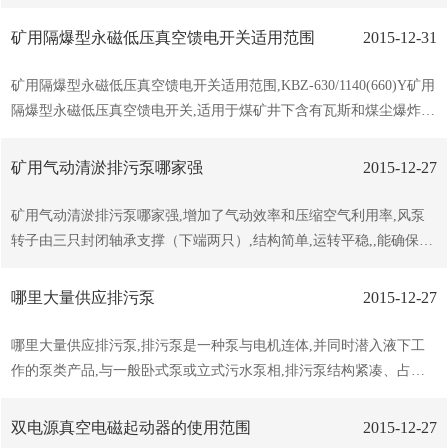
（4）对物料的剪切力低：工作时是怎么吸进怎么吐出，所以对物料
维物等不溶固相物的混合污水,也可适用于建筑楼宇、、住宅小区、市
的搅动小，适用于不稳定物质的输送（5）流量可，可以在物料出口
政工程、道路交通及其施工,工厂排污、小型污水处理等场合排送含有
矿用隔爆型永磁低压真空馈电开关适用范围
2015-12-31
处加装节流阀来流量。（6）具有自吸的。（7）可以...
固体颗粒、长纤维的废水、雨水、污水以上就是我公司带来的消息,想
了解多关于矿用隔爆型潜水排沙电泵的消息,就来山东鱼台东源矿用设
矿用隔爆型永磁低压真空馈电开关适用范围,KBZ-630/1140(660)Y矿用
备有限公司告诉你答案,期待您的到来,竭诚为您服务,...
隔爆型永磁低压真空馈电开关,适用于煤矿井下含有瓦斯和煤尘爆炸的
环境,但其周围不得含有破坏金属和缘的活动性物质,在煤矿井下交流5
0H,,额定电压1140V（或660V）,电流至630A中性点不接地的三相电网
矿用气动清淤排污泵哪家强
2015-12-27
中,可作为供电系统的总开关、也可作为大容量电动机不频繁起动,我
公司专门生产销售大量矿用隔爆型永磁低压真空馈电开关,真空馈电开
矿用气动清淤排污泵哪家强,增加了气动效率和压缩空气利用率,风泵
关,矿用隔爆型馈电开关,是您值得信赖的合作伙伴,选择我们是您正确
转子由三只封闭轴承支撑（下端两只）,结构简单,运转平稳,,能确保在
的决定,还在犹豫什么,赶紧拿起手机拨打我们的电话咨询把,...
额定范围内的速运,泵内设有离心式限速器，如积水排尽或是进水罩被
堵时，水泵转速会急剧增，此时限速器发生，控制转速，从而避免轴
哪里大量供应排污泵
2015-12-27
承损坏。废气经过设计的消声罩排出，显著地降低了涡轮式风马达特
有的中频噪声，了工作现场的噪声环境，壳体轴封部分由两只骨架油
哪里大量供应排污泵,排污泵是一种泵与电机连体,并同时潜入液下工
封密封，利用水气压力使密封圈内涨，增加了密封。 想了解多矿用气
作的泵类产品,与一般卧式泵或立式污水泵相,排污泵结构紧凑、占地
动清淤排污泵资讯,欢迎拨打我们的电话进行咨询,我们会专门的技术
面积小.安装维修方便,的排污泵一般都配有自动藕合装置可以进行自
人员为您前来解答,解决您遇到的难题,期待您的光临,选择我们一定没
动安装,安装及维修相当方便.连续运转时间长.排污泵由于泵和电机同
双电源真空电磁起动器的使用范围
2015-12-27
有错,...
轴,轴短,转动部件重量轻,因此轴承上承受的载荷（径向）相对较小,一