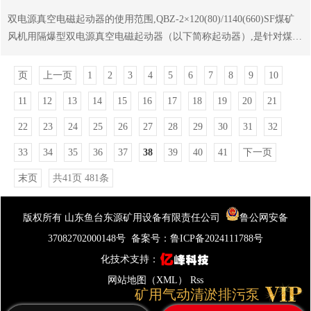
般泵要长得多.不存在汽蚀破坏及灌引水等问题.特别是后一点给操作
双电源真空电磁起动器的使用范围,QBZ-2×120(80)/1140(660)SF煤矿
人员带来了很大的方便.振动噪声小,电机温升低,对环境无污染.选择好
风机用隔爆型双电源真空电磁起动器（以下简称起动器）,是针对煤矿
的排污泵,当然山东鱼台东源矿用设备有限公司,我们的产品质量有保
井下大量使用风机而新开发的组合开关,适用于井下瓦斯矿井掘进工作
障,,我公司自成立以来深受广大顾客的喜爱与支持,公司坚持以人为本,
面，额定电压1140V、660V，额定电流80A、120A，频率50Hz、三相
页
上一页
1
2
3
4
5
6
7
8
9
10
诚信做人...
中性点不接地的供电系统中，实行双电源供电，分别控制主机和副
11
12
13
14
15
16
17
18
19
20
21
机、当主机因故障停机时副机能自动起动，以掘进工作面不间断通
风。该起动器还可以对两台风机分别控制,具有短路、过载、断相、漏
22
23
24
25
26
27
28
29
30
31
32
电闭锁等保护,实现对电动机及相关线路的可靠保护,该起动器稳定,可
33
34
35
36
37
38
39
40
41
下一页
靠性故障率小...
末页
共41页 481条
版权所有 山东鱼台东源矿用设备有限责任公司
鲁公网安备
37082702000148号
备案号：
鲁ICP备2024111788号
化技术支持：
网站地图（XML）
Rss
矿用气动清淤排污泵