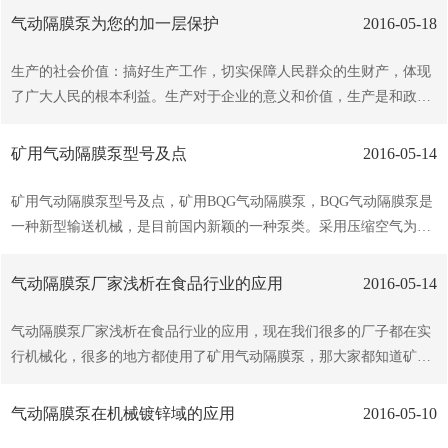
专用的空气释放组件）；3.该气动隔膜泵设计有气流诱导系统;4.流化
气动隔膜泵为您的加一层保护
2016-05-18
气体和泵的马达驱动气体可以分离，避免物料空气接触氧化和潮解；
流化气可单独作进一步净化干燥处理（与粉料接触），可以使用其它
生产的社会价值：搞好生产工作，切实保障人民群众的生财产，体现
气体（如氮气等惰性气体）;5.系统经济，简单即装即用——不像昂贵
了广大人民的根本利益。生产对于企业的意义和价值，生产是和政府
的传统复杂的预安装粉末输送系统；6.轻便、可以方便的随处移动使
赋予企业的责任，是社会和员工的要求。如果一个企业连起码的都不
用(可以安装在小推车上，小车可以定制）。即放即用，免安装调试；
能的话，那它在整个业界就很难立足，也很难的得到社会的尊重和认
矿用气动隔膜泵型号及点
2016-05-14
7.口径有1.5寸，2寸和3寸...
可。企业在运输的环节尤其要注意，因为行业的特殊，需要运输一些
强酸、强碱等腐蚀性的液体，如果使用的设备不过关的话，则会带给
矿用气动隔膜泵型号及点，矿用BQG气动隔膜泵，BQG气动隔膜泵是
员工很大的伤害。由于在隔膜材质是取得了突破性的进展，来应用于
一种新型输送机械，是目前国内新颖的一种泵类。采用压缩空气为动
石化、陶瓷、冶金等行业，特点是不需灌引水，自吸能力强。重要的
力源，对于各种腐蚀性液体，带颗粒的液体，粘度、易挥发、易燃、
是由于气动隔膜泵的使用，就在很大程度上代替了一部分人力。因为
剧毒的液体，均能予以抽光吸尽。特别是对于煤矿来说，BQG气动隔
气动隔膜泵厂家浅析在食品行业的应用
2016-05-14
有的工厂因为其生产的特...
爆泵可谓是很有势且很的泵。矿用BQG气动隔膜泵的型号主要有：BQ
G-70/0.2BQG-100/0.3BQG-150/0.2BQG-200/0.3BQG-350/0.2BQG-450/
气动隔膜泵厂家浅析在食品行业的应用，现在我们很多的厂子都在实
0.2矿用BQG气动隔膜泵的点有以下几个方面：1、在易燃易爆的环境
行机械化，很多的地方都使用了矿用气动隔膜泵，那大家都知道矿用
中用BQG气动隔膜泵可靠且成本低，如燃料、火药、输送，因为：第
气动隔膜泵在食品行业上是怎样求进行的应用的吗？今天我气动隔膜
接地后不可能产生火花；第二...
泵厂家来给大家说说气动隔膜泵子的应用。气动隔膜泵作为新型液体
气动隔膜泵在机械镀锌域的应用
2016-05-10
输送设备在啤酒、饮料、食品行业的应用已越来越。以气源为动力的