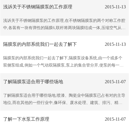
含的大颗粒不过泵的大通过颗粒直径标准。2、进气压力不要过泵的
浅诉关于不锈钢隔膜泵的工作原理
2015-11-13
允许使用压力,额定压力的压缩空气可能导致人身伤害和财产的损失及
损坏泵的。3、泵压的管道系统能承受所得输出压力,驱动气路系统的
浅诉关于不锈钢隔膜泵的工作原理,在不锈钢隔膜泵的两个对称工作腔
清洁和正常工作条件。4、静电火花可能引起爆炸导致人身伤亡事故
中,各装有一块有弹性的隔膜6,联杆将两块隔膜结成一体,压缩空气从泵
和财产的损失,根据需要使用足够大截面积的导线,把泵上的接地螺钉
的进气接头1进入配气阀3后,推动两个工作腔内的隔膜,驱使联杆联接
妥善可靠接地。5、接地要求符合当地法规法律要求及现场的一些特
的两块隔膜同步运动, 与此同时,另一工作腔中的气体则从隔膜的背后
隔膜泵的内部系统我们一起去了解下
2015-11-13
殊要...
排出泵外,一旦到达行程终点,配气机构则自动地将压缩空气引入另一
个工作腔,推动隔膜朝相反方向运动,这样就形成了两个隔膜的同步往
隔膜泵的内部系统我们一起去了解下,隔膜泵设备系统,由一个或多个
复运动,每个工作腔中设置有两个单向球阀4,隔膜的往复运动,造成工作
双侧泵组成,例如一个气动双隔膜泵,泵上的集合管分开,使泵的每一侧
腔内容积的改变,迫使两个单向球阀交替地开启和关闭,从而将液体连
泵出多成分材料中的一种成分,一个积累器与两侧的输出相连,使泵的
续地吸入和排出选择好的矿用隔爆兼本质安,矿用气动清淤排污,矿用
异相输出变为同相,隔膜式隔离阀可选用在泵的每一侧出口,从而防止
了解隔膜泵适合用于哪些场地
2015-11-07
气动隔膜泵,就来山东鱼台东...
混合材料回流, 如果需要1：1以外的混合,可以采用一个以上的这种泵
一起使用,从而多种混合,隔膜失效监测系统,用于检测隔膜泵隔膜的泄
了解隔膜泵适合用于哪些场地,喷漆、陶瓷业中隔膜泵已占有对的主导
漏,该系统包括泵,该泵具有一个工作室,内装工作液,一个泵送室,用以泵
地位,而在其他的一些行业中,像环保、废水处理、建筑、排污、精细
送材料进入和送出泵,和一个隔膜,用以将工作室与泵送室隔离,一个光
化工中正在扩大它的市场份额,并具有其他泵不可替代的地位,你知道
纤与工作室相连接,用以传输一光学信号穿过工作液,一个第二光纤与
气动隔膜泵的势在于哪里吗,我们一起来了解下吧1、由于用空气作动
了解一下水泵工作原理
2015-11-07
工作室相连接,...
力，所以流量随背压（出口阻力）的变化而自动调整，适合用于中粘