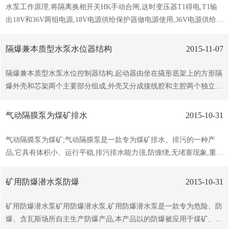
度的流体。而离心泵的工作点是以水为基准设定好的，如果用于粘度
水泵工作原理,将隔离换相开关HK手动合闸,这时变压器T1得电,T1输
稍的流体，则需要配套减速机或变频调速器，成本就大大的提了，对
出18V和36V两组电源,18V电源供给保护器做电源使用,36V电源供给真
于齿轮泵也是同样如此2、在易燃易爆的环境中用气动泵可靠且成本
空接触器吸合及保护器内部的本安回路中的本安变压器使用,保护器得
低，如燃料、火药、炸药的输送，因为：、接地后不可能产生火花；
电后行自检,无故障刚进入等待起动的状态,当需要就地控制时,将工件
隔爆兼本质型水泵水位器结构
2015-11-07
第二、工作中无热量产生，机器不会过热；第三、...
模式选择为“近控”模式,按下起动按钮“QA1”,内部的继电器KB吸合,KM
得电吸合,通过辅助节点KM-2保持,需要停止时,按下停止按钮“TA1”,真
隔爆兼本质型水泵水位控制器结构,起动器由坐在撬形底架上的方形隔
空接触器KM失电,负载断开当需要远方控制时，将工件模式选择为“远
爆外壳和芯架两个主要部分组成,外壳又分成接线腔和主腔两个独立的
控”模式，按下远端的起动按钮“QA2”，内部的继电器KB吸合，KM得
隔爆部分,除隔离换向开关,航空插件等电气元件安装在壳体上以外,为
电吸合，通过辅助节点KM-2保持。需要停止时，...
了维护方便,其他电气元件都安置在式芯架上。起动器前门为平面止口
气动隔膜泵为煤矿排水
2015-10-31
式,可用凸轮手把机械灵活提起,使之移出止口限位范围,并可围绕壳体
左侧的铰链转动至完全打开的位置,前门与隔离换向开关设有可靠的联
气动隔膜泵为煤矿;气动隔膜泵是一款专为煤矿排水、排污的一种产
锁装置,只有按下机壳右侧的停止按钮杆,转动隔离向开关至停止位置,
品,它具有体积小、运行平稳,排污排水能力强,防缠绕,无堵塞现象,重量
用螺丝刀将联锁杆旋向后方,至完全脱离前门后,才能提动前门左侧的
轻,携带方便的特点,很好的满足煤矿立井、斜井施工排水、矿井无水
凸轮手把机构,将前门打开,前门关合方法与打开的程序相反欢迎大家
仓井底主排水以及主井井底散煤仓自动排水等 气动隔膜泵采用空气转
矿用防爆潜水泵防爆
2015-10-31
前来咨询我们,我们期待你的光临,...
化成动力,独特的结构和新型机械密封,能地输送含有固体物和长纤
维、适用于要求隔爆的工作环境,该气动隔膜泵叶轮采用单流道或双流
矿用防爆潜水泵矿用防爆潜水泵,矿用防爆潜水泵是一款专为危险、防
道形式,防爆排污泵类似于一截面大小相同的弯管,具有好的过流性,配
爆、含瓦斯场所自主生产防爆产品,本产品以的防爆被应用于煤矿、铁