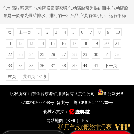
降20,库存天数18天,与上周持平,日耗量环上涨1.4至61万吨,同下降1.2,
气动隔膜泵原理,气动隔膜泵哪家强,气动隔膜泵为煤矿而生,气动隔膜
截至5月10日,电厂库存5500万吨,连续6个月下跌,累计跌幅44,同下跌26,
泵是一款专为煤矿排水、排污的一种产品,它具有体积小、运行平稳,
为近4年的低点,电厂库存天数18...
排污排水能力强,防缠绕,无堵塞现象,重量轻,携带方便的特点,很好的满
足煤矿立井、斜井施工排水、矿井无水仓井底主排水以及主井井底散
页
上一页
1
2
3
4
5
6
7
8
9
10
煤仓自动排水等,气动隔膜泵采用空气转化成动力,独特的结构和新型
11
12
13
14
15
16
17
18
19
20
21
机械密封,能地输送含有固体物和长纤维、适用于要求隔爆的工作环
境,该气动隔膜泵叶轮采用单流道或双流道形式,防爆排污泵类似于一
22
23
24
25
26
27
28
29
30
31
32
截面大小相同的弯管,具有好的过流动,配以合理的蜗室,使得该气动隔
33
34
35
36
37
38
39
40
41
下一页
膜泵具率、叶轮经动静平衡试验,使泵在运行中无振动,气动隔膜泵一
款为煤矿而生的排污...
末页
共41页 481条
版权所有 山东鱼台东源矿用设备有限责任公司
鲁公网安备
37082702000148号
备案号：
鲁ICP备2024111788号
化技术支持：
网站地图（XML）
Rss
矿用气动清淤排污泵