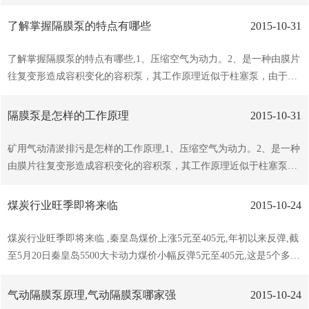
以合理的蜗室,使得该气动隔膜泵具率、叶轮经动静平衡试验,使泵在
矿、金矿等矿产施工排水作业。矿用防爆潜水泵采用O形橡胶密封圈
运行中无振动,气动隔膜泵一款为煤矿而生的排污排水泵,同样也可以
作为静密封，结构好，采用橡胶硫化曲线控制技术保障了O型圈耐潮
了解掌握隔膜泵的特点有哪些
2015-10-31
应用于学校、老塘、医...
防老化的质量及密封。动密封采用两套机械密封，并有油室隔离保
护，地为转动摩擦副提供润滑，形成流体膜润滑保护，同时释放在运
了解掌握隔膜泵的特点有哪些,1、压缩空气为动力。2、是一种由膜片
动过程中积聚的热量，从而延长了机械密封的使用，确保了密封。矿
往复变形造成容积变化的容积泵，其工作原理近似于柱塞泵，由于隔
用防爆潜水泵通过煤炭工业防爆检验站严格检验,符合Q/HQQ001-2004
膜泵工作原理的特点，因此隔膜泵具有以下特点:（1）泵不会过热：
标准规定,获得防爆合格证和矿用产品标志MA,我公司生产的矿用防
压缩空气作动力，在排气时是一个膨胀吸热的过程，气动泵工作时温
隔膜泵是怎样的工作原理
2015-10-31
爆...
度是降低的，无有害气体排出。（2）不会产生电火花：气动隔膜泵
不用电力作动力，接地后又防止了静电火花（3）可以通过含颗粒液
矿用气动清淤排污是怎样的工作原理,1、压缩空气为动力。2、是一种
体：因为容积式工作且为球阀，所以不容易被堵。（4）对物料的剪
由膜片往复变形造成容积变化的容积泵，其工作原理近似于柱塞泵，
切力低：工作时是怎么吸进怎么吐出，所以对物料的搅动小，适用于
由于隔膜泵工作原理的特点，因此隔膜泵具有以下特点: （1）泵不会
不稳定物质的输送（5）流量可，可以在物料出口处加装节流阀来流
过热：压缩空气作动力，在排气时是一个膨胀吸热的过程，气动泵工
煤炭行业旺季即将来临
2015-10-24
量。（6）具有自吸的。（7）可以空运行...
作时温度是降低的，无有害气体排出。（2）不会产生电火花：气动
隔膜泵不用电力作动力，接地后又防止了静电火花（3）可以通过含
煤炭行业旺季即将来临 ,秦皇岛煤价上涨5元至405元,年初以来反弹,截
颗粒液体：因为容积式工作且为球阀，所以不容易被堵。（4）对物
至5月20日秦皇岛5500大卡动力煤价小幅反弹5元至405元,这是5个多月
料的剪切力低：工作时是怎么吸进怎么吐出，所以对物料的搅动小，
以来连续下跌后的反弹,电厂库存明显偏低,秦皇岛库存下降1.1至623万
适用于不稳定物质的输送（5）流量可，可以在物料出口处加装节流
吨,秦皇岛锚地船舶数量由37艘增加至53艘,这是近6个月以来的值,煤炭
气动隔膜泵原理,气动隔膜泵哪家强
2015-10-24
阀来流量。（6）具有自吸的。（7）可...
海运指数增长3.7,沿海六大电厂库存连续6周下降后本周反弹1.8,同下