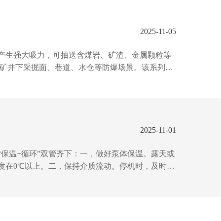
2025-11-05
产生强大吸力，可抽送含煤岩、矿渣、金属颗粒等
煤矿井下采掘面、巷道、水仓等防爆场景。该系列泵
淤需求。其创新设计的真空抽吸组件与气控换向系统，
备减少60，是矿山企业提清淤效...
2025-11-01
保温+循环”双管齐下：一，做好泵体保温。露天或
度在0℃以上。二，保持介质流动。停机时，及时排
每日检查管路、阀门是否有冻裂迹象，润滑部位加