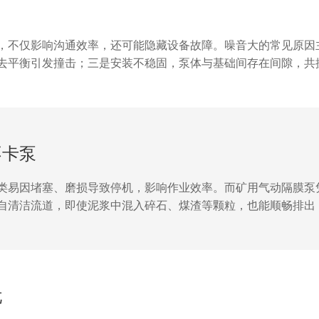
，不仅影响沟通效率，还可能隐藏设备故障。噪音大的常见原因
去平衡引发撞击；三是安装不稳固，泵体与基础间存在间隙，共
膜片是否有裂纹或变形，及时换；加固泵体固定螺栓，垫上减震胶
小，隐患不小！及时处理不仅能作业环境，能延长设备，降低停机
不卡泵
类易因堵塞、磨损导致停机，影响作业效率。而矿用气动隔膜泵凭
自清洁流道，即使泥浆中混入碎石、煤渣等颗粒，也能顺畅排出
运行。此外，泵体采用强度耐磨材质，可承受井下泥浆的持续冲
巷道冲洗，还是选矿厂尾浆输送，它都能稳定输出，让井下排泥浆
忧