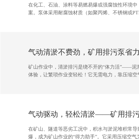
在化工、石油、涂料等易燃易爆或强腐蚀性环境中
案。泵体采用耐腐蚀材质（如聚丙烯、不锈钢或P
力，从根源上杜电火花风险，搭配防爆认证配置，
自吸能力强、可干运转的特性，进一步简化操作流程
气动清淤不费劲，矿用排污泵省
矿山作业中，清淤排污是绕不开的“体力活”——
体验，让繁琐作业变轻松！它无需电力，靠压缩空
深井、斜巷等复杂场景也能轻松应对。省心的是，
险，它都是矿山的“清淤好帮手”，稳定输出不罢工
气动驱动，轻松清淤——矿用排
在矿山、隧道等恶劣工况中，积水与淤泥堆积常导
爆，成为矿山作业的“得力助手”。它采用压缩空