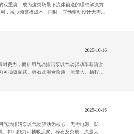
的双重势，成为这类场景下流体输送的理想解决方
使用，减少频繁换成本。同时，气动驱动设计无需电
的隔膜结构实现无泄漏密封，避免介质污染环境；
，三寸气动隔膜泵都能稳定胜任，真正做...
2025-10-16
费时费力，而矿用气动排污泵以气动驱动革新清淤
力可抽吸泥浆、碎石及混合杂质，流量大、扬程，
可操作搬运，省时又省力。从日常排水到应急抢
泵，省力省心，为生产护航！...
2025-10-16
用气动排污泵以气动驱动为核心，无需电源、防
境。排污能力可抽吸泥浆、碎石及杂质，流量大、