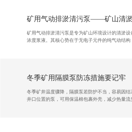
矿用气动排淤清污泵——矿山清
矿用气动排淤清污泵是专为矿山环境设计的清淤设
浓度浆液。其核心势在于无电子元件的纯气动结构
型过污能力，可处理直径≤20mm的固体颗粒，单台
实现吸料-排料全自动循环，操作人员仅需1人即可
冬季矿用隔膜泵防冻措施要记牢
冬季矿井温度骤降，隔膜泵若防护不当，容易因结
井口位置的泵，可用保温棉包裹外壳，减少热量流
空泵内残留液体，避免积水结冰；若需间歇运行，
注防冻型油脂，确保部件灵活运转。冬季防冻无小事