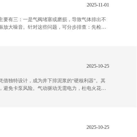
2025-11-01
主要有三：一是气阀堵塞或磨损，导致气体排出不
振放大噪音。针对这些问题，可分步排查：先检查
垫。日常维护中，建议定期清动系统杂质，每3-6
风险。...
2025-10-25
借独特设计，成为井下排泥浆的“硬核利器”。其
，避免卡泵风险。气动驱动无需电力，杜电火花隐
刷，远普通泵型。自吸能力强、可干运转的特性，
省心！...
2025-10-25