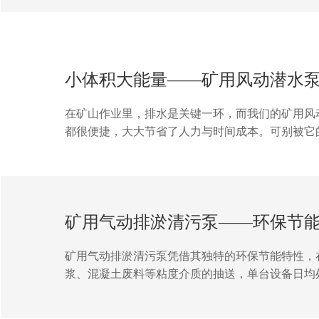
小体积大能量——矿用风动潜水
在矿山作业里，排水是关键一环，而我们的矿用风
都很便捷，大大节省了人力与时间成本。可别被它
又可靠。强劲的排水能力是它的核心竞争力，能将
的工况，依然能保持稳定运转，减少设备故障与停机
矿用气动排淤清污泵——环保节
矿用气动排淤清污泵凭借其独特的环保节能特性，
浆、混凝土废料等粘度介质的抽送，单台设备日均处
政污水、河道疏浚等多场景作业。其核心部件运动机构
减少45，且空载运行无，维护间隔延长至500小时