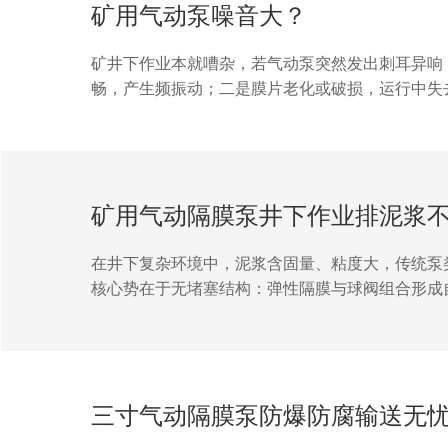
矿用气动泵噪音大？
矿井下作业本就嘈杂，若气动泵突然发出刺耳异响
畅，产生频振动；二是膜片老化或破损，运行中失
气源压力是否稳定，清理或换堵塞的气阀；再观察
个月检查膜片状态，避免小问题拖成大故障。噪音虽
矿用气动隔膜泵井下作业排泥浆
在井下复杂环境中，泥浆含固量、粘度大，传统泵
核心势在于无堵塞结构：弹性隔膜与球阀组合形成
患，搭配防爆配置，在瓦斯、粉尘等危险区域也能
进一步简化操作，减少人工干预。无论是深井排水、
三寸气动隔膜泵防爆防腐输送无