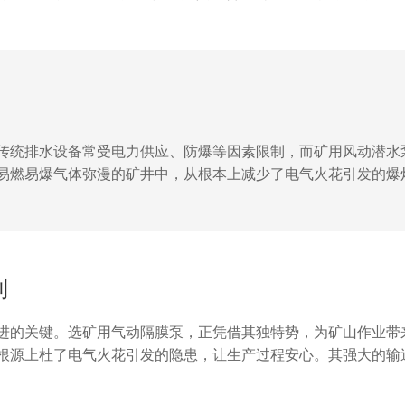
、移动灵活，一人即可操作，大幅降低人工成本。值得一提的是
都能稳定输出，保障作业连续性。选矿用排污泵，就选气动驱动！
传统排水设备常受电力供应、防爆等因素限制，而矿用风动潜水
易燃易爆气体弥漫的矿井中，从根本上减少了电气火花引发的爆
署到积水区域。其潜水设计使其可直接置于水中工作，无需额外
，保障井下作业面的干燥，为矿工创造稳定的工作环境，也为矿
利
进的关键。选矿用气动隔膜泵，正凭借其独特势，为矿山作业带
根源上杜了电气火花引发的隐患，让生产过程安心。其强大的输
题，保障了选矿流程的连续性。而且，该泵结构简单，维护便捷
力助手，为矿山企业提生产效率、减少成本提供了有力支持，开启