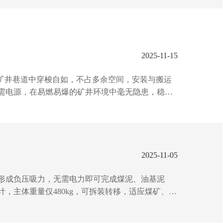
2025-11-15
矿井巷道中穿梭自如，不占多余空间，安装与搬运
需电源，在易燃易爆的矿井环境中毫无隐患，稳定
境中工作。而且，它坚固耐用，面对矿井复杂恶劣
水保驾护航，是矿山作业值得信赖的...
2025-11-05
形成负压吸力，无需电力即可完成煤泥、油基泥
，主体重量仅480kg，可拆装转移，适应煤矿、市
0.6-0.7MPa气压条件下，设备能耗较电动泵
的选方案。...