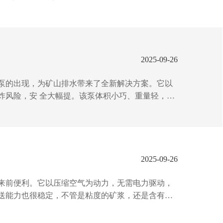
，气动驱动无需复杂维护，故障率低，长久，为企
、省心，让清淤不再“堵”心！...
2025-09-26
泵的出现，为矿山排水带来了全新解决方案。它以
炸风险，安 全大幅提。该泵体积小巧、重量轻，便
建造泵房，节省了空间与成本。而且，矿用风动潜
山生产提供了坚实保障，无疑是矿山排水的不二新
2025-09-26
来前便利。它以压缩空气为动力，无需电力驱动，
送能力也很稳定，不管是粘度的矿浆，还是含有大
，运动部件少，大大减少了维修成本与停机时间。
矿山作业的便利新时代。...