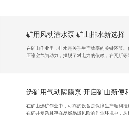
扬程，轻松应对深井、斜巷等复杂场景。结构紧凑
业节省后期成本。无论是日常排水还是应急抢险，它
矿用风动潜水泵 矿山排水新选择
在矿山作业里，排水是关乎生产效率的关键环节。
压缩空气为动力，摆脱了对电力的依赖，在瓦斯等
于在矿井复杂狭窄的空间内灵活移动与安装，能部
水泵具备的排水能力，能抽排矿井中的积水和渗水
选择...
选矿用气动隔膜泵 开启矿山新便
在矿山选矿作业中，可靠的设备是保障生产顺利推
在矿井复杂且存在易燃易爆风险的作业环境中，从
量固体颗粒的介质，都能轻松应对，避免了堵塞问
选矿用气动隔膜泵，成为矿山选矿环节不可或缺的得