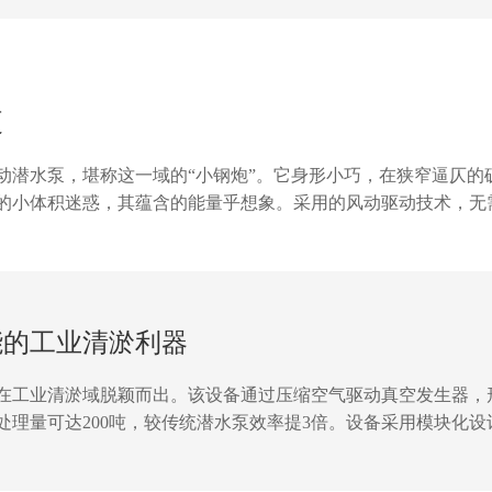
泵
动潜水泵，堪称这一域的“小钢炮”。它身形小巧，在狭窄逼仄的
的小体积迷惑，其蕴含的能量乎想象。采用的风动驱动技术，无
矿井积水排出，防止水患，保障作业面干燥，让矿工们能在的环
时间。小体积大能量，我们的矿用风动潜水泵，以稳定为矿山排
能的工业清淤利器
在工业清淤域脱颖而出。该设备通过压缩空气驱动真空发生器，
理量可达200吨，较传统潜水泵效率提3倍。设备采用模块化设计
与物料隔离，避免磨损，使用时长长达8年以上。实测数据显示，在
。该产品已通过欧盟CE认证，成为石油、化工、建筑等行业替代设备