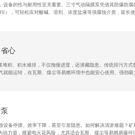
，设备的性与耐用性至关重要。三寸气动隔膜泵凭借其防爆防腐
TFE），可轻松应对酸碱、溶剂、浓度盐液等强腐蚀介质，延长
即使在易燃易爆区域也能运行，保障人员与设备。此外，其独特
。无论是输送含颗粒液体、粘度物料，还是需要频繁启停的工况
力省心
泥浆堆积、积水难排，不仅拖慢进度，还潜藏隐患。传统排污方式
气就能运转，在瓦斯、煤尘等易燃环境中也能安心使用。强劲吸
气动驱动结构简单，故障率低，日常维护几乎“零负担”，一人即
，让作业效率翻倍。选对设备，清淤不再“累断腰”！矿用气动排污
污泵
致设备停摆、效率下降，甚至引发隐患。如何解决清淤难题？矿
气为动力源，规避电火花风险，尤其适合瓦斯、煤尘等易燃易爆环