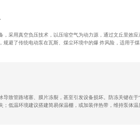
淤
备，采用真空负压技术，以压缩空气为动力源，通过文丘里效应
，规避了传统电动泵在瓦斯、煤尘环境中的爆 炸风险，适用于
设备流量范围覆盖10-35m/h，扬程达20米，满足不同规模清
完成作业。设备采用全不锈钢材质，耐腐蚀性强，维护成本较传统设
冰导致管路堵塞、膜片冻裂，甚至引发设备损坏。防冻关键在于“
失；低温环境建议搭建简易保温棚，或加装伴热带，维持泵体温
可设置定时循环程序，防止介质静止凝固。三，定期检查维护。
，提前预防省成本！做好这些措施，隔膜泵才能稳定运行。...